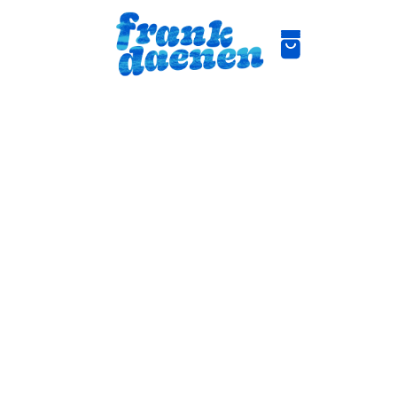
 Framer Cookies en 
amer”) cookies en 
iele applicatie, ons online 
menlijk de “Websites”).
eplaatst wanneer je een 