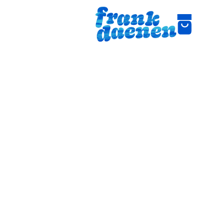
Contact
---
Heb je een vraag of opmerking? Laat 
het gerust weten! Ik antwoord zo 
snel mogelijk.
Ben je benieuwd naar wie ik ben? 
Neem dan alvast even een kijkje op 
deze pagina
.
VOORNAAM